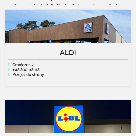
Restauracja Kawiarnia Bar
/
Józefów
/
Dyskont spożywczy w Józefów
ALDI
Graniczna 2
+48 800 118 118
Przejdź do strony