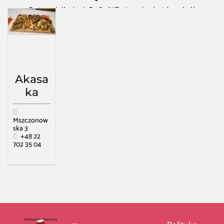
Restauracja Kawiarnia Bar
/
Janki
/
Restauracja orientalna w Janki
Akasa
ka
Mszczonow
ska 3
+48 22
702 35 04