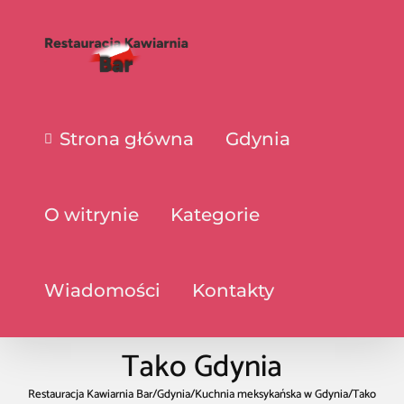
Strona główna
Gdynia
O witrynie
Kategorie
Wiadomości
Kontakty
Tako Gdynia
Restauracja Kawiarnia Bar
/
Gdynia
/
Kuchnia meksykańska w Gdynia
/
Tako