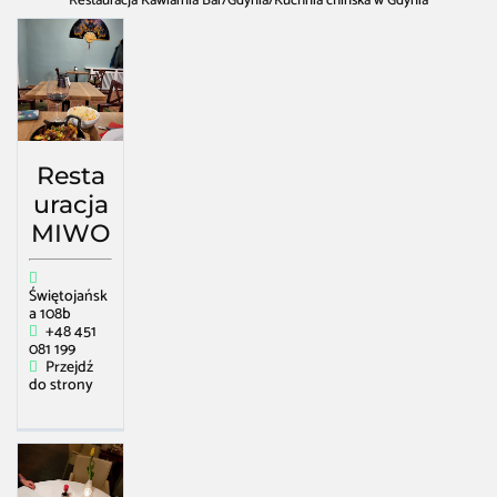
Restauracja Kawiarnia Bar
/
Gdynia
/
Kuchnia chińska w Gdynia
Resta
uracja
MIWO
Świętojańsk
a 108b
+48 451
081 199
Przejdź
do strony