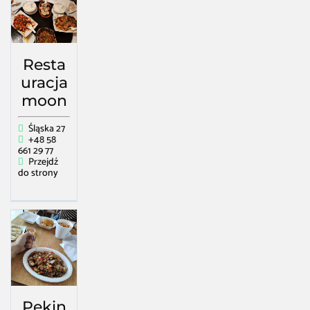
Resta
uracja
moon
Śląska 27
+48 58
661 29 77
Przejdź
do strony
Pekin