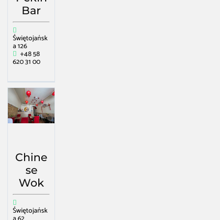
Bar
Świętojańsk
a 126
+48 58
620 31 00
Chine
se
Wok
Świętojańsk
a 62