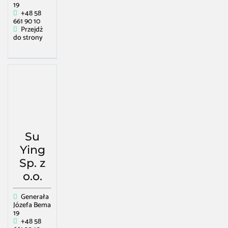
19
+48 58
661 90 10
Przejdź
do strony
Su
Ying
Sp. z
o.o.
Generała
Józefa Bema
19
+48 58