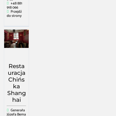
+48 881
918 066
Przejdź
do strony
Resta
uracja
Chińs
ka
Shang
hai
Generała
Józefa Bema