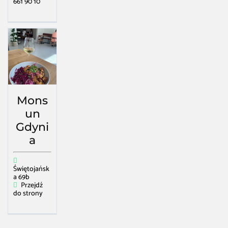
661 90 10
Mons
un
Gdyni
a
Świętojańsk
a 69b
Przejdź
do strony