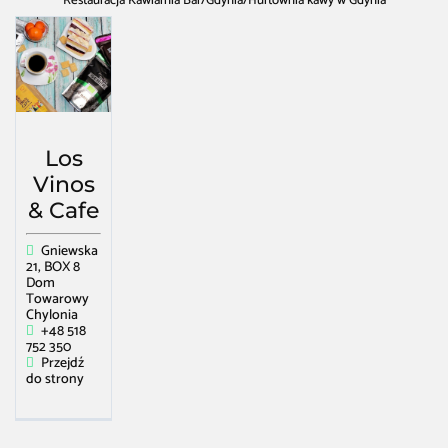
Restauracja Kawiarnia Bar
/
Gdynia
/
Hurtownia kawy w Gdynia
Los
Vinos
& Cafe
Gniewska
21, BOX 8
Dom
Towarowy
Chylonia
+48 518
752 350
Przejdź
do strony