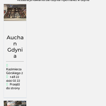
Restauracja Kawiarnia Bar
/
Gdynia
/
Hipermarket w Gdynia
Aucha
n
Gdyni
a
Kazimierza
Górskiego 2
+48 22
444 02 22
Przejdź
do strony