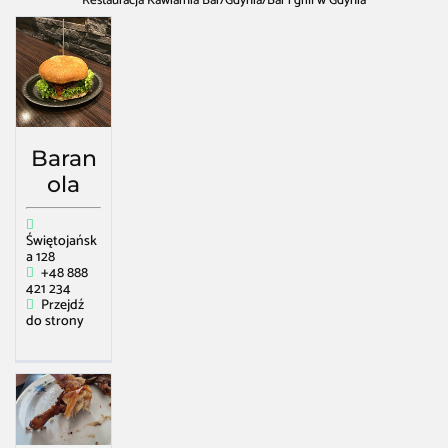
Restauracja Kawiarnia Bar
/
Gdynia
/
Bar i grill w Gdynia
Baran
ola
Świętojańsk
a 128
+48 888
421 234
Przejdź
do strony