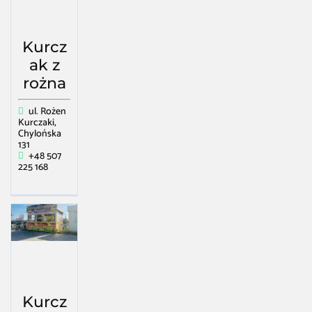
Kurcz
ak z
rożna
ul. Rożen
Kurczaki,
Chylońska
131
+48 507
225 168
Kurcz