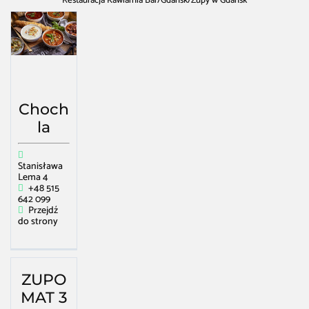
Restauracja Kawiarnia Bar
/
Gdańsk
/
Zupy w Gdańsk
Choch
la
Stanisława
Lema 4
+48 515
642 099
Przejdź
do strony
ZUPO
MAT 3