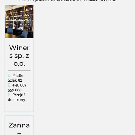
Restauracja Kawiarnia Bar
/
Gdańsk
/
Sklep z winem w Gdańsk
Winer
s sp. z
o.o.
Miałki
Szlak 52
+48 887
559 666
Przejdź
do strony
Zanna
–