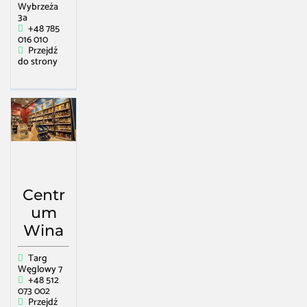
Wybrzeża
3a
+48 785
016 010
Przejdź
do strony
Centr
um
Wina
Targ
Węglowy 7
+48 512
073 002
Przejdź