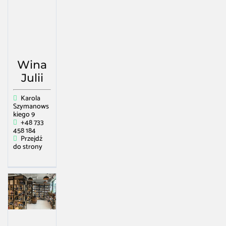
Wina
Julii
Karola
Szymanows
kiego 9
+48 733
458 184
Przejdź
do strony