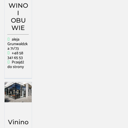
WINO
I
OBU
WIE
aleja
Grunwaldzk
a 71/73
+48 58
341 65 53
Przejdź
do strony
Vinino