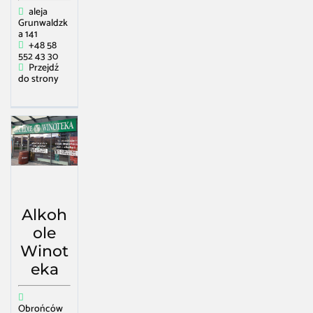
aleja
Grunwaldzk
a 141
+48 58
552 43 30
Przejdź
do strony
Alkoh
ole
Winot
eka
Obrońców