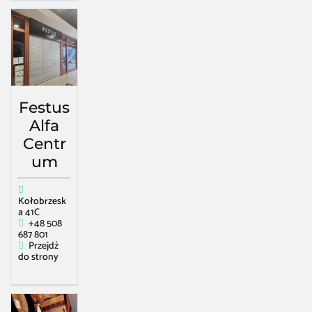
Festus
Alfa
Centr
um
Kołobrzesk
a 41C
+48 508
687 801
Przejdź
do strony