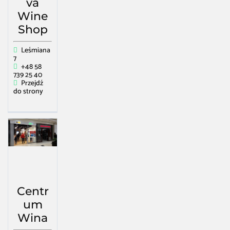
va
Wine
Shop
Leśmiana
7
+48 58
739 25 40
Przejdź
do strony
Centr
um
Wina