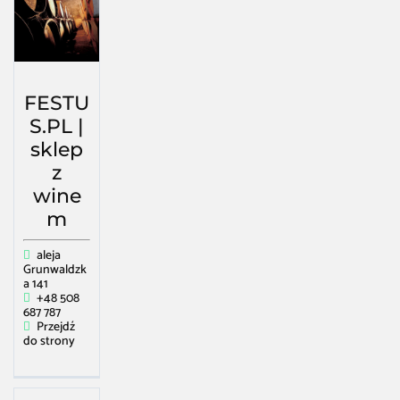
FESTU
S.PL |
sklep
z
wine
m
aleja
Grunwaldzk
a 141
+48 508
687 787
Przejdź
do strony