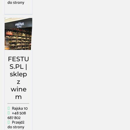
do strony
FESTU
S.PL |
sklep
z
wine
m
Rajska 10
+48 508
687 802
Przejdź
do strony