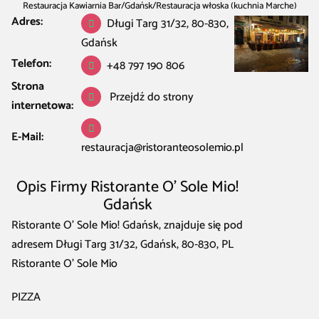
Restauracja Kawiarnia Bar
/
Gdańsk
/
Restauracja włoska (kuchnia Marche)
Adres:
w Gdańsk
Długi Targ 31/32, 80-830,
/
Ristorante O’ Sole Mio! Gdańsk
Gdańsk
Telefon:
+48 797 190 806
Strona
Przejdź do strony
internetowa:
E-Mail:
restauracja@ristoranteosolemio.pl
Opis Firmy Ristorante O’ Sole Mio!
Gdańsk
Ristorante O’ Sole Mio! Gdańsk, znajduje się pod
adresem Długi Targ 31/32, Gdańsk, 80-830, PL
Ristorante O’ Sole Mio
PIZZA