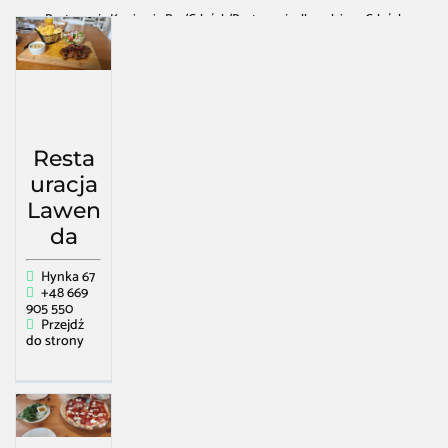
Restauracja Kawiarnia Bar
/
Gdańsk
/
Restauracja dla rodzin w Gdańsk
Resta
uracja
Lawen
da
Hynka 67
+48 669
905 550
Przejdź
do strony