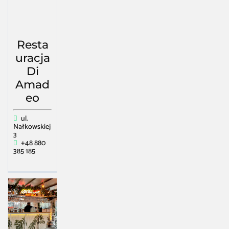
Resta
uracja
Di
Amad
eo
ul.
Nałkowskiej
3
+48 880
385 185