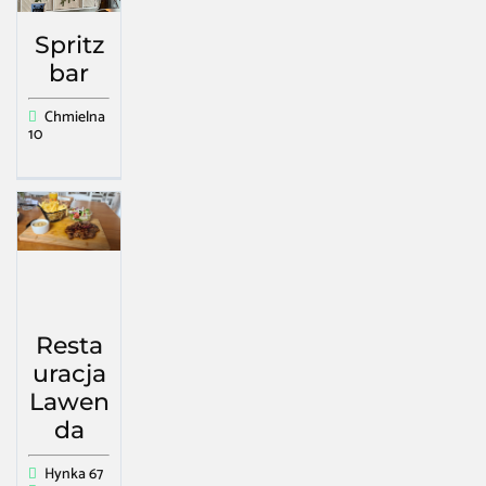
Spritz
bar
Chmielna
10
Resta
uracja
Lawen
da
Hynka 67