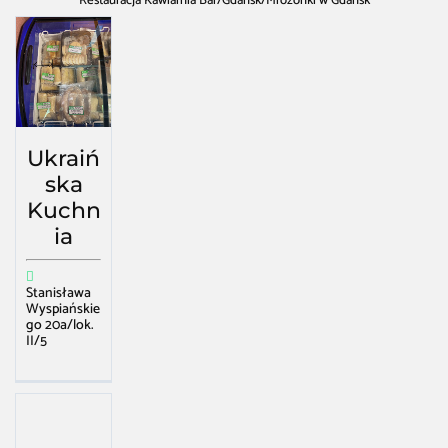
Restauracja Kawiarnia Bar
/
Gdańsk
/
Mrożonki w Gdańsk
Ukraiń
ska
Kuchn
ia
Stanisława
Wyspiańskie
go 20a/lok.
II/5