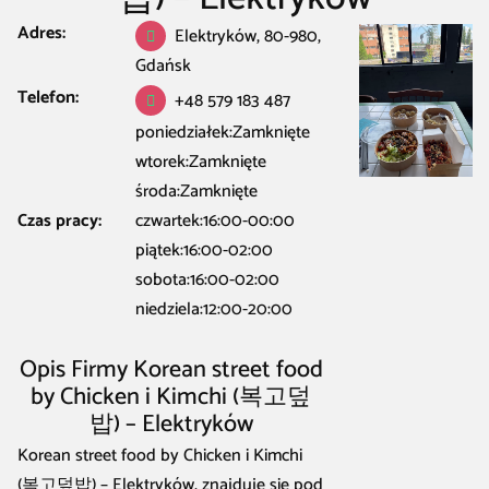
Adres:
Restauracja Kawiarnia Bar
/
Gdańsk
/
Kuchnia koreańska w Gdańsk
/
Korean
Elektryków, 80-980,
street food by Chicken i Kimchi (복고덮밥) – Elektryków
Gdańsk
Telefon:
+48 579 183 487
poniedziałek:Zamknięte
wtorek:Zamknięte
środa:Zamknięte
Czas pracy:
czwartek:16:00-00:00
piątek:16:00-02:00
sobota:16:00-02:00
niedziela:12:00-20:00
Opis Firmy Korean street food
by Chicken i Kimchi (복고덮
밥) – Elektryków
Korean street food by Chicken i Kimchi
(복고덮밥) – Elektryków, znajduje się pod