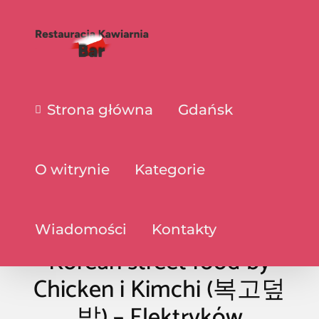
Strona główna
Gdańsk
O witrynie
Kategorie
Wiadomości
Kontakty
Korean street food by
Chicken i Kimchi (복고덮
밥) – Elektryków