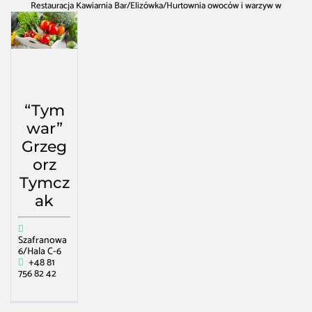
Restauracja Kawiarnia Bar
/
Elizówka
/
Hurtownia owoców i warzyw w
Elizówka
“Tym
war”
Grzeg
orz
Tymcz
ak
Szafranowa
6/Hala C-6
+48 81
756 82 42