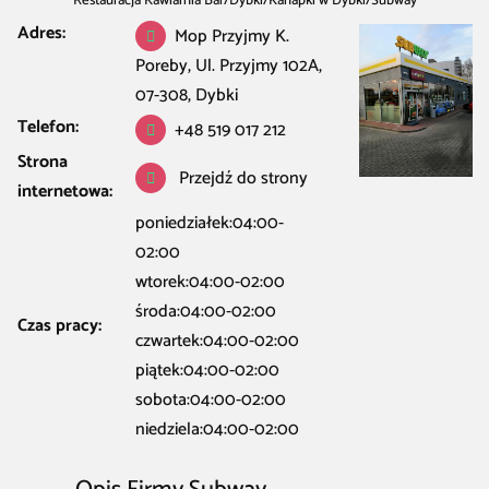
Restauracja Kawiarnia Bar
/
Dybki
/
Kanapki w Dybki
/
Subway
Adres:
Mop Przyjmy K.
Poreby, Ul. Przyjmy 102A,
07-308, Dybki
Telefon:
+48 519 017 212
Strona
Przejdź do strony
internetowa:
poniedziałek:04:00-
02:00
wtorek:04:00-02:00
środa:04:00-02:00
Czas pracy:
czwartek:04:00-02:00
piątek:04:00-02:00
sobota:04:00-02:00
niedziela:04:00-02:00