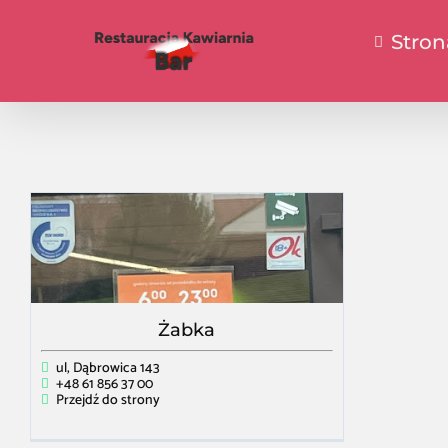
Stro
Żabka
ul, Dąbrowica 143
+48 61 856 37 00
Przejdź do strony