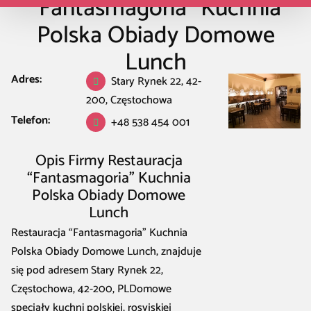
“Fantasmagoria” Kuchnia
Polska Obiady Domowe
Lunch
Adres:
Stary Rynek 22, 42-
Restauracja Kawiarnia Bar
/
Częstochowa
/
Restauracja dla rodzin w
200, Częstochowa
Częstochowa
/
Restauracja “Fantasmagoria” Kuchnia Polska Obiady
Domowe Lunch
Telefon:
+48 538 454 001
Opis Firmy Restauracja
“Fantasmagoria” Kuchnia
Polska Obiady Domowe
Lunch
Restauracja “Fantasmagoria” Kuchnia
Polska Obiady Domowe Lunch, znajduje
się pod adresem Stary Rynek 22,
Częstochowa, 42-200, PLDomowe
specjały kuchni polskiej, rosyjskiej