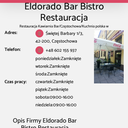
Eldorado Bar Bistro
Restauracja
Restauracja Kawiarnia Bar
/
Częstochowa
/
Kuchnia polska w
Adres:
Częstochowa
Świętej Barbary 1/3,
/
Eldorado Bar Bistro Restauracja
42-200, Częstochowa
Telefon:
+48 602 155 937
poniedziałek:Zamknięte
wtorek:Zamknięte
środa:Zamknięte
Czas pracy:
czwartek:Zamknięte
piątek:Zamknięte
sobota:09:00-16:00
niedziela:09:00-16:00
Opis Firmy Eldorado Bar
Bistro Restauracja