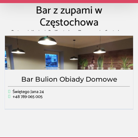
Bar z zupami w
Częstochowa
Restauracja Kawiarnia Bar
/
Częstochowa
/
Bar z zupami w Częstochowa
Bar Bulion Obiady Domowe
Świętego Jana 24
+48 789 065 005