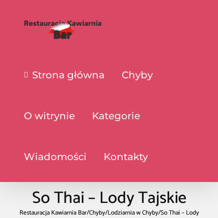
Strona główna
Chyby
O witrynie
Kategorie
Wiadomości
Kontakty
So Thai – Lody Tajskie
Restauracja Kawiarnia Bar
/
Chyby
/
Lodziarnia w Chyby
/
So Thai – Lody