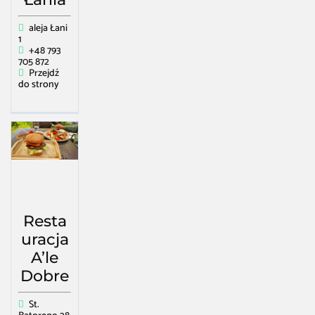
aleja Łani
1
+48 793
705 872
Przejdź
do strony
Resta
uracja
A’le
Dobre
St.