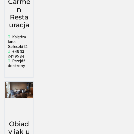
Carme
n
Resta
uracja
Księdza
Jana
Gałeczki 12
+48 32
241 96 34
Przejdź
do strony
Obiad
y jak u