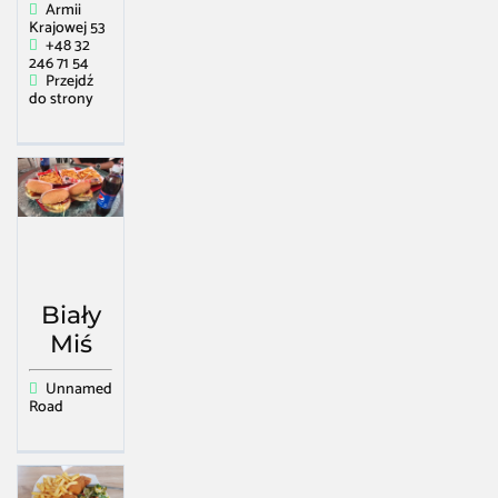
Armii
Krajowej 53
+48 32
246 71 54
Przejdź
do strony
Biały
Miś
Unnamed
Road