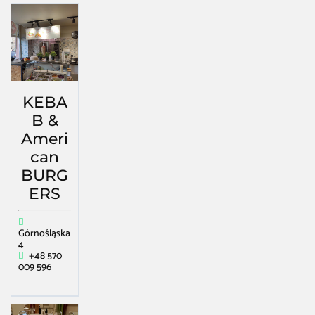
KEBA
B &
Ameri
can
BURG
ERS
Górnośląska
4
+48 570
009 596