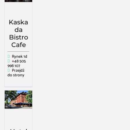
Kaska
da
Bistro
Cafe
Rynek 1d
+48 505
998 107
Przejdź
do strony