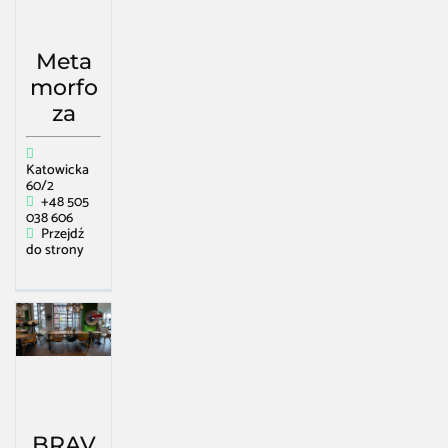
Meta
morfo
za
Katowicka
60/2
+48 505
038 606
Przejdź
do strony
BRAV