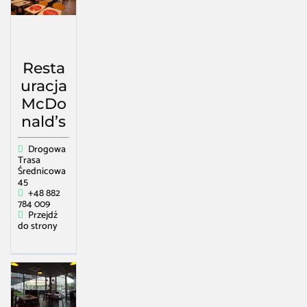
Resta
uracja
McDo
nald’s
Drogowa
Trasa
Średnicowa
45
+48 882
784 009
Przejdź
do strony