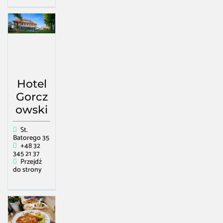
Hotel
Gorcz
owski
St.
Batorego 35
+48 32
345 21 37
Przejdź
do strony