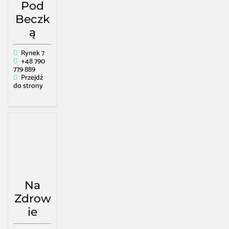
Pod
Beczk
ą
Rynek 7
+48 790
779 889
Przejdź
do strony
Na
Zdrow
ie