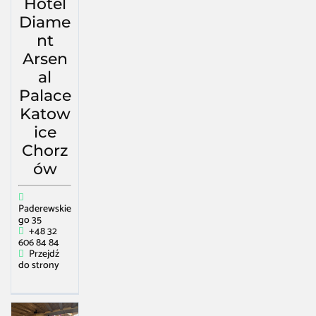
Hotel
Diame
nt
Arsen
al
Palace
Katow
ice
Chorz
ów
Paderewskie
go 35
+48 32
606 84 84
Przejdź
do strony