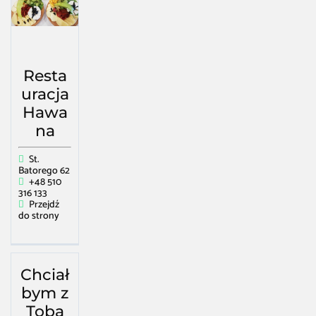
Resta
uracja
Hawa
na
St.
Batorego 62
+48 510
316 133
Przejdź
do strony
Chciał
bym z
Tobą