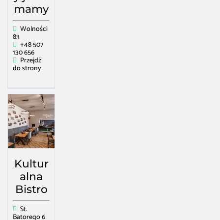
mamy
Wolności
83
+48 507
130 656
Przejdź
do strony
Kultur
alna
Bistro
St.
Batorego 6