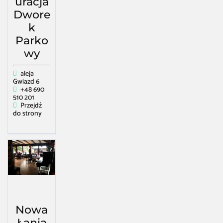
uracja
Dwore
k
Parko
wy
aleja
Gwiazd 6
+48 690
510 201
Przejdź
do strony
Nowa
Łania