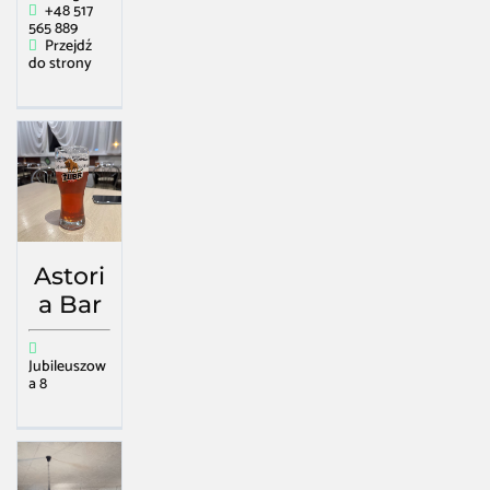
+48 517
565 889
Przejdź
do strony
Astori
a Bar
Jubileuszow
a 8