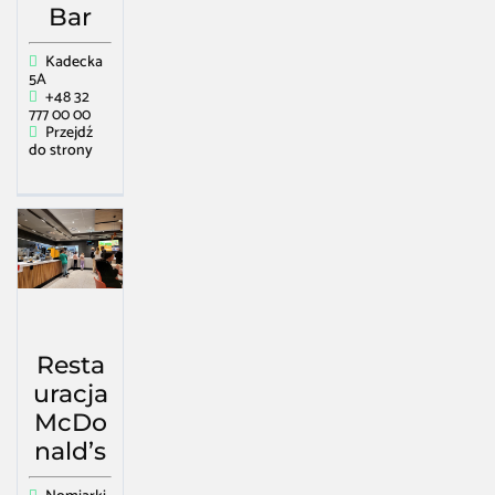
Bar
Kadecka
5A
+48 32
777 00 00
Przejdź
do strony
Resta
uracja
McDo
nald’s