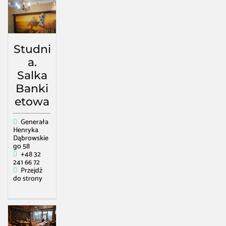
Studni
a.
Salka
Banki
etowa
Generała
Henryka
Dąbrowskie
go 58
+48 32
241 66 72
Przejdź
do strony