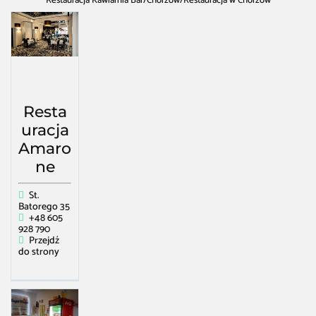
Restauracja Kawiarnia Bar
/
Chorzów
/
Restauracja w Chorzów
Resta
uracja
Amaro
ne
St.
Batorego 35
+48 605
928 790
Przejdź
do strony