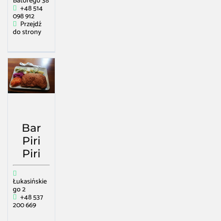
Batorego 38
+48 514
098 912
Przejdź
do strony
Bar
Piri
Piri
Łukasińskie
go 2
+48 537
200 669