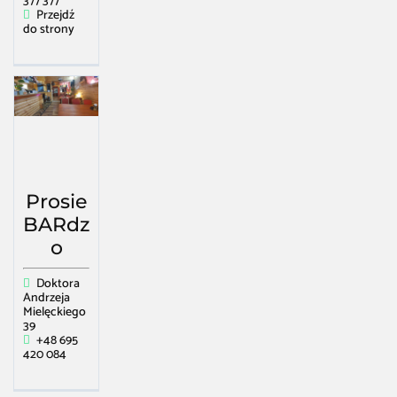
377 377
Przejdź
do strony
Prosie
BARdz
o
Doktora
Andrzeja
Mielęckiego
39
+48 695
420 084