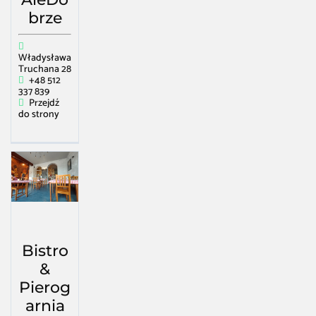
brze
Władysława
Truchana 28
+48 512
337 839
Przejdź
do strony
Bistro
&
Pierog
arnia