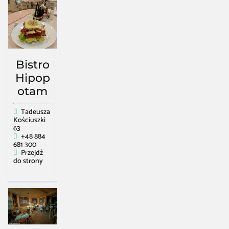
Bistro
Hipop
otam
Tadeusza
Kościuszki
63
+48 884
681 300
Przejdź
do strony