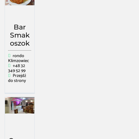
Bar
Smak
oszok
rondo
Klimzowiec
+48 32
349 52 99
Przejdź
do strony