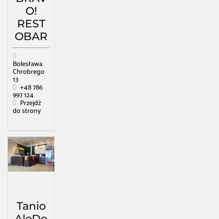
O!
REST
OBAR
Bolesława
Chrobrego
13
+48 786
997 124
Przejdź
do strony
Tanio
AleDo