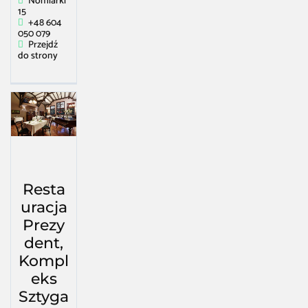
Nomiarki
15
+48 604
050 079
Przejdź
do strony
Resta
uracja
Prezy
dent,
Kompl
eks
Sztyga