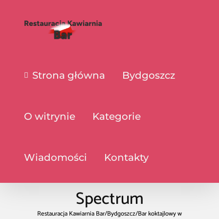
Strona główna
Bydgoszcz
O witrynie
Kategorie
Wiadomości
Kontakty
Spectrum
Restauracja Kawiarnia Bar
/
Bydgoszcz
/
Bar koktajlowy w