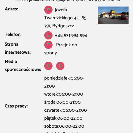
Restauracja Kawiarnia Bar
/
Bydgoszcz
/
Dyskont w Bydgoszcz
/
Netto
Adres:
Józefa
Twardzickiego 40, 85-
791, Bydgoszcz
Telefon:
+48 531 994 994
Strona
Przejdź do
internetowa:
strony
Media
społecznościowe:
poniedziałek:06:00-
21:00
wtorek:06:00-21:00
środa:06:00-21:00
Czas pracy:
czwartek:06:00-21:00
piątek:06:00-22:00
sobota:06:00-22:00