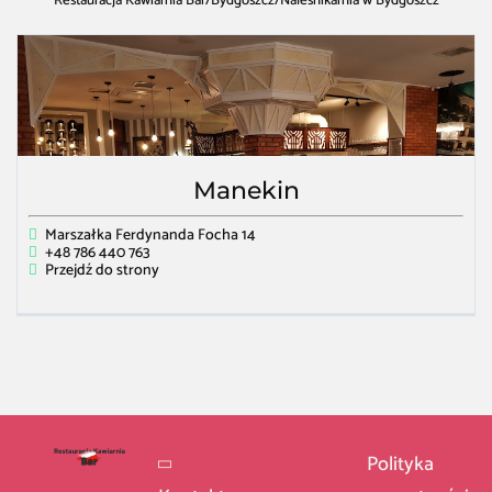
Restauracja Kawiarnia Bar
/
Bydgoszcz
/
Naleśnikarnia w Bydgoszcz
Manekin
Marszałka Ferdynanda Focha 14
+48 786 440 763
Przejdź do strony
Polityka