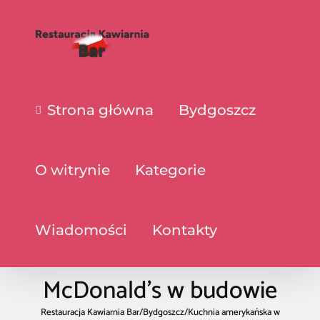
Strona główna
Bydgoszcz
O witrynie
Kategorie
Wiadomości
Kontakty
McDonald’s w budowie
Restauracja Kawiarnia Bar
/
Bydgoszcz
/
Kuchnia amerykańska w