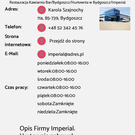
Restauracja Kawiarnia Bar
/
Bydgoszcz
/
Hurtownia w Bydgoszcz
/
Imperial.
Adres:
Karola Szajnochy
Hurtownia zabawek
11a, 85-739, Bydgoszcz
Telefon:
+48 52 342 45 76
Strona
Przejdź do strony
internetowa:
E-Mail:
imperial@adres.pl
poniedziałek:08:00-16:00
wtorek:08:00-16:00
środa:08:00-16:00
Czas pracy:
czwartek:08:00-16:00
piątek:08:00-16:00
sobota:Zamknięte
niedziela:Zamknięte
Opis Firmy Imperial.