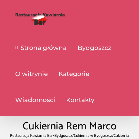
Strona główna
Bydgoszcz
O witrynie
Kategorie
Wiadomości
Kontakty
Cukiernia Rem Marco
Restauracja Kawiarnia Bar
/
Bydgoszcz
/
Cukiernia w Bydgoszcz
/
Cukiernia