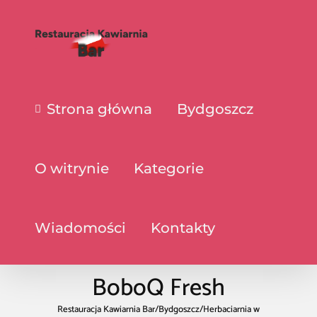
Strona główna
Bydgoszcz
O witrynie
Kategorie
Wiadomości
Kontakty
BoboQ Fresh
Restauracja Kawiarnia Bar
/
Bydgoszcz
/
Herbaciarnia w