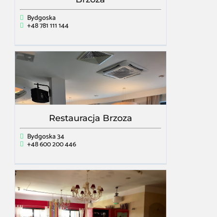
Bydgoska
+48 781 111 144
Restauracja Brzoza
Bydgoska 34
+48 600 200 446