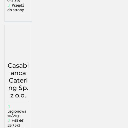
951 938
Przejdź
do strony
Casabl
anca
Cateri
ng Sp.
z o.o.
Legionowa
10/203
+48 661
530 573