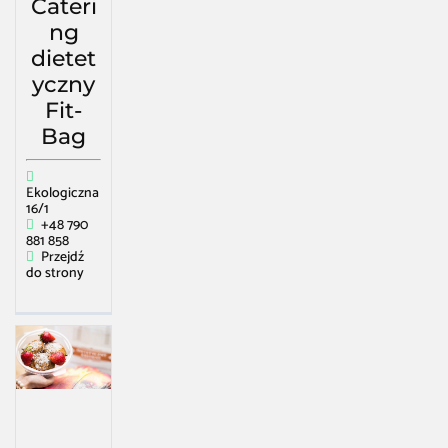
Cateri
ng
dietet
yczny
Fit-
Bag
Ekologiczna
16/1
+48 790
881 858
Przejdź
do strony