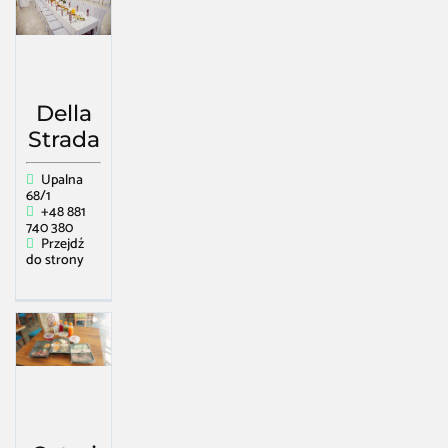
Della
Strada
Upalna
68/1
+48 881
740 380
Przejdź
do strony