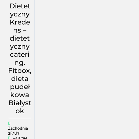
Dietet
yczny
Krede
ns –
dietet
yczny
cateri
ng.
Fitbox,
dieta
pudeł
kowa
Białyst
ok
Zachodnia
2F/U7
+48 794