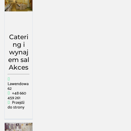
Cateri
ng i
wynaj
em sal
Akces
Lawendowa
62
+48 660
459 261
Przejdź
do strony