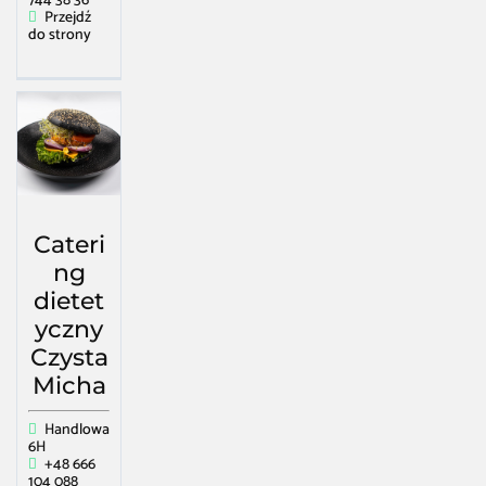
744 38 36
Przejdź
do strony
Cateri
ng
dietet
yczny
Czysta
Micha
Handlowa
6H
+48 666
104 088