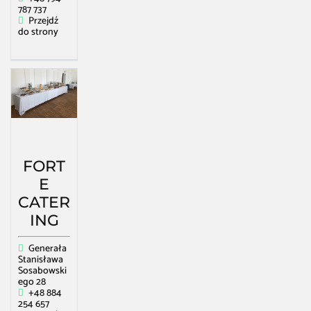
787 737
Przejdź
do strony
FORT
E
CATER
ING
Generała
Stanisława
Sosabowski
ego 28
+48 884
254 657