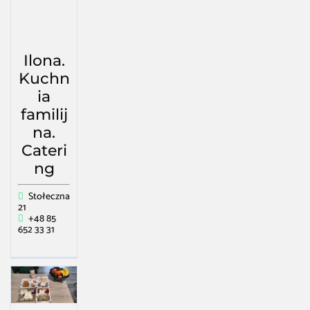
Ilona.
Kuchn
ia
familij
na.
Cateri
ng
Stołeczna
21
+48 85
652 33 31