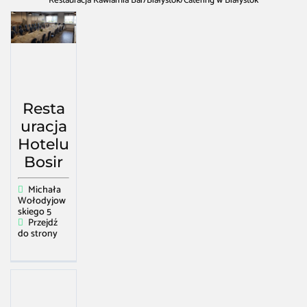
Restauracja Kawiarnia Bar
/
Białystok
/
Catering w Białystok
Resta
uracja
Hotelu
Bosir
Michała
Wołodyjow
skiego 5
Przejdź
do strony