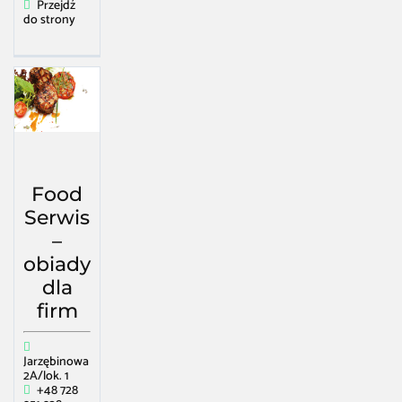
Przejdź
do strony
Food
Serwis
–
obiady
dla
firm
Jarzębinowa
2A/lok. 1
+48 728