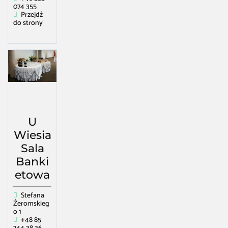
074 355
Przejdź
do strony
U
Wiesia
Sala
Banki
etowa
Stefana
Żeromskieg
o 1
+48 85