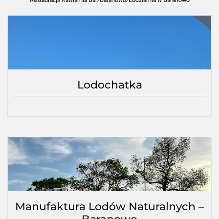
Restauracja Kawiarnia Bar
/
Baranowo
/
Lodziarnia w Baranowo
Lodochatka
Manufaktura Lodów Naturalnych –