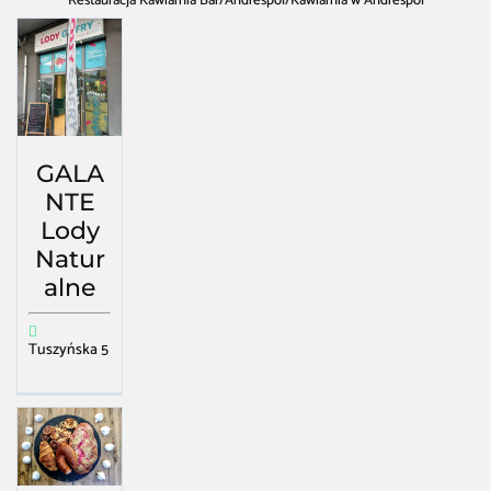
Restauracja Kawiarnia Bar
/
Andrespol
/
Kawiarnia w Andrespol
GALA
NTE
Lody
Natur
alne
Tuszyńska 5